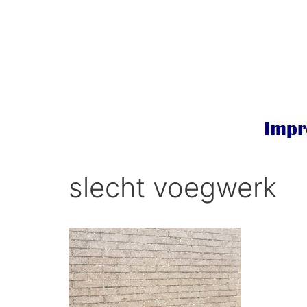
Ga
naar
de
inhoud
slecht voegwerk