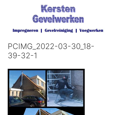
Ga
naar
de
inhoud
PCIMG_2022-03-30_18-
39-32-1