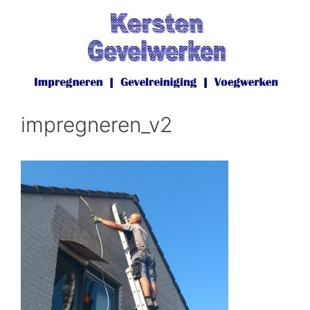
Ga
naar
de
inhoud
impregneren_v2