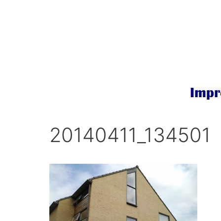
Ga
naar
de
inhoud
20140411_134501