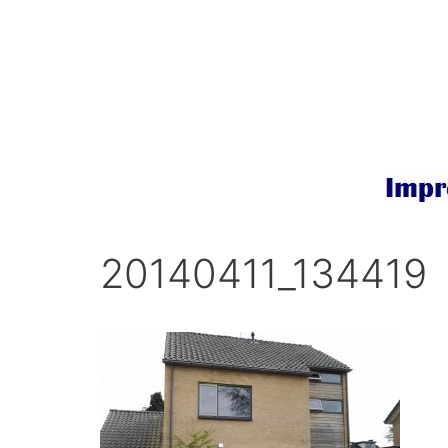
Ga
naar
de
inhoud
20140411_134419