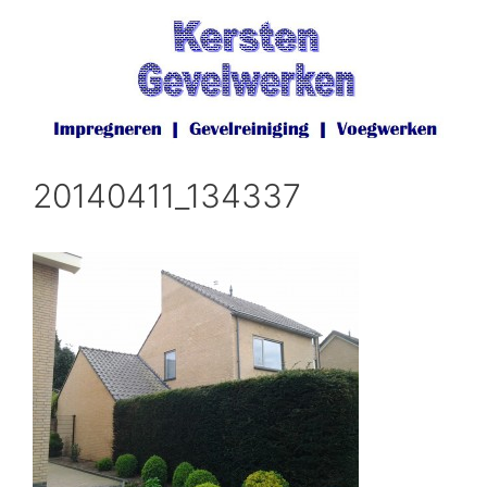
Ga
naar
de
inhoud
20140411_134337