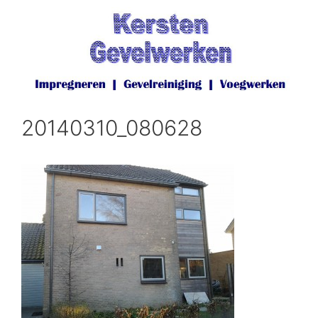
Ga
naar
de
inhoud
20140310_080628